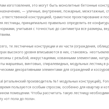
ам изготовления, это могут быть монолитные бетонные констр
по назначению, — уличные, внутренние, пожарные, межэтажные, 
го, ответственной конструкцией, грамотное проектирование и 
ия лестницы, принципиально правильно определить ее конфигур
нормами, учитывая с точностью до сантиметра все размеры, вед
твиям.
его, те лестничные конструкции и их части (ограждения, облиц
ьерах высокого уровня вписываются в них, становясь неотъемл
весины с резьбой, инкрустациями, кованными элементами, нату
нты маршевых, винтовых, спиралевидных, модульных лестниц в 
ическими декоративными элементами для ограждений и косоуро
al (итальянский производитель №1 модульных конструкций), Fon
 время пользуются особым спросом, особенно для квартир и кот
ланном помещении. Чтобы рассчитать такую лестницу необходим
у «от пола до пола».