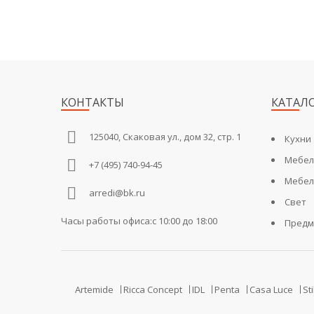
КОНТАКТЫ
КАТАЛ
125040, Скаковая ул., дом 32, стр. 1
Кухни
Мебел
+7 (495) 740-94-45
Мебел
arredi@bk.ru
Свет
Часы работы офиса:c 10:00 до 18:00
Предм
Artemide
Ricca Concept
IDL
Penta
Casa Luce
St