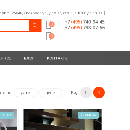
фис: 125040, Скаковая ул., дом 32, стр. 1, c 10:00 до 18:00
+7
(495)
740-94-45
0
+7
(495)
798-07-66
0
АННОЕ
БЛОГ
КОНТАКТЫ
ть по:
Вид:
дате
цене
ОВИНКА
НОВИНКА